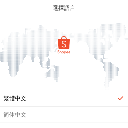
選擇語言
繁體中文
简体中文
頁面無法顯示