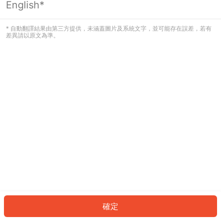
English*
發生錯誤！請登入並再試一次或回到主
頁。
* 自動翻譯結果由第三方提供，未涵蓋圖片及系統文字，並可能存在誤差，若有
差異請以原文為準。
登入
返回首頁
確定
ID: 7880abb25aa-5748-4c52-90ee-d04738d92c41