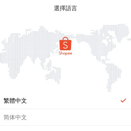
選擇語言
繁體中文
简体中文
頁面無法顯示