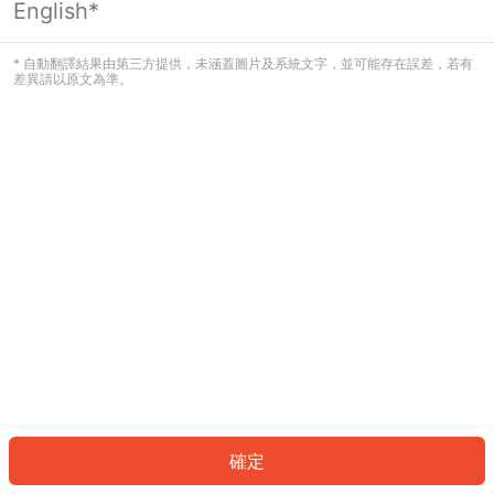
English*
發生錯誤！請登入並再試一次或回到主
頁。
* 自動翻譯結果由第三方提供，未涵蓋圖片及系統文字，並可能存在誤差，若有
差異請以原文為準。
登入
返回首頁
確定
ID: 51224f48ef7-407d-42ed-bc4b-ef2bbd5d0453