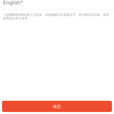
English*
發生錯誤！請登入並再試一次或回到主
頁。
* 自動翻譯結果由第三方提供，未涵蓋圖片及系統文字，並可能存在誤差，若有
差異請以原文為準。
登入
返回首頁
確定
ID: 2915b80f574-7a1b-4c9e-bb83-7b9d1375581d