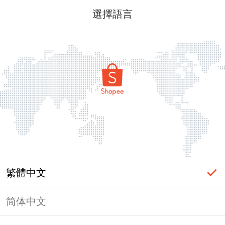
選擇語言
繁體中文
简体中文
頁面無法顯示