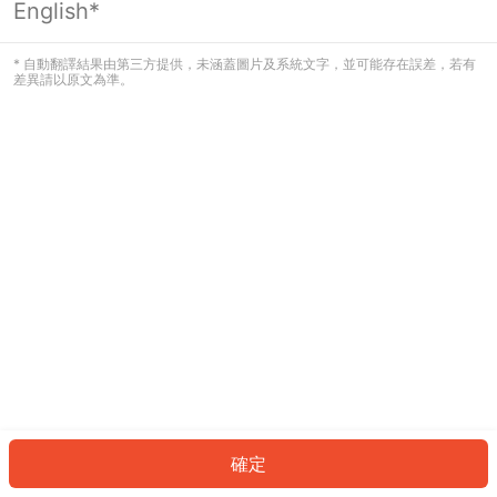
English*
發生錯誤！請登入並再試一次或回到主
頁。
* 自動翻譯結果由第三方提供，未涵蓋圖片及系統文字，並可能存在誤差，若有
差異請以原文為準。
登入
返回首頁
確定
ID: 97068eff91e-0c80-43a3-b4c3-4ad018ce8ad9