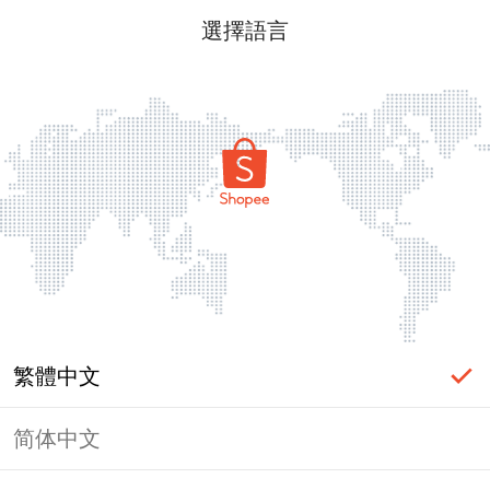
選擇語言
繁體中文
简体中文
頁面無法顯示