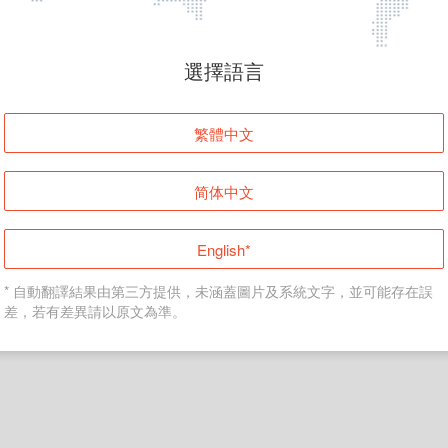
頁面無法顯示
選擇語言
發生錯誤！請登入並再試一次或回到主頁。
繁體中文
登入
简体中文
返回首頁
English*
* 自動翻譯結果由第三方提供，未涵蓋圖片及系統文字，並可能存在誤
差，若有差異請以原文為準。