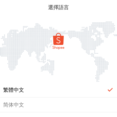
選擇語言
繁體中文
简体中文
頁面無法顯示