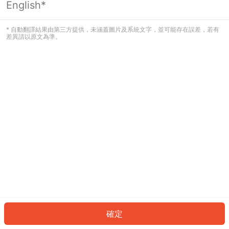
English*
發生錯誤！請登入並再試一次或回到主
頁。
* 自動翻譯結果由第三方提供，未涵蓋圖片及系統文字，並可能存在誤差，若有
差異請以原文為準。
登入
返回首頁
確定
ID: 5740a8b2af9-b72f-45a2-83bd-b152087d4f0a