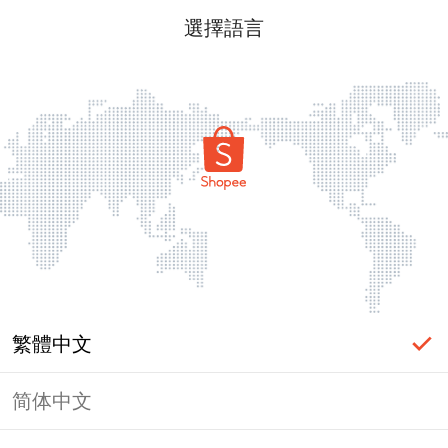
選擇語言
繁體中文
简体中文
頁面無法顯示