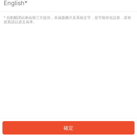
English*
發生錯誤！請登入並再試一次或回到主
頁。
* 自動翻譯結果由第三方提供，未涵蓋圖片及系統文字，並可能存在誤差，若有
差異請以原文為準。
登入
返回首頁
確定
ID: 402ceab421e-642e-424d-b102-0b09bcce0ac3