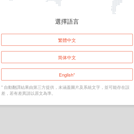
頁面無法顯示
選擇語言
發生錯誤！請登入並再試一次或回到主頁。
繁體中文
登入
简体中文
返回首頁
English*
* 自動翻譯結果由第三方提供，未涵蓋圖片及系統文字，並可能存在誤
差，若有差異請以原文為準。