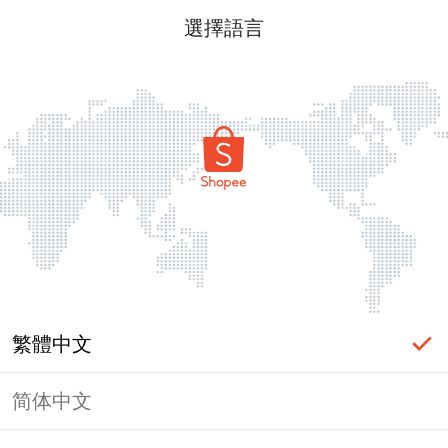
選擇語言
繁體中文
简体中文
頁面無法顯示