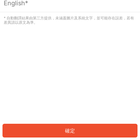
English*
發生錯誤！請登入並再試一次或回到主
頁。
* 自動翻譯結果由第三方提供，未涵蓋圖片及系統文字，並可能存在誤差，若有
差異請以原文為準。
登入
返回首頁
確定
ID: 841a3fd76a0-8651-4db7-a989-c7a7883cf04a