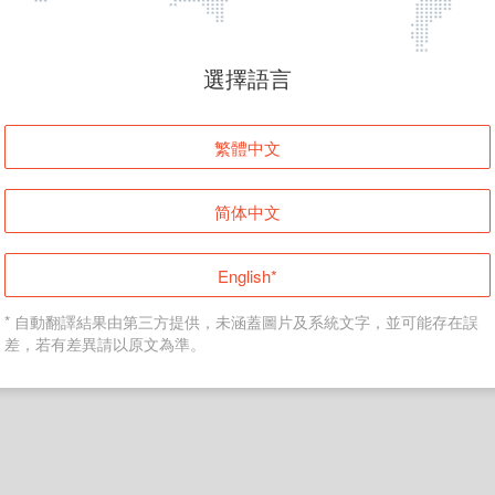
頁面無法顯示
選擇語言
發生錯誤！請登入並再試一次或回到主頁。
繁體中文
登入
简体中文
返回首頁
English*
* 自動翻譯結果由第三方提供，未涵蓋圖片及系統文字，並可能存在誤
差，若有差異請以原文為準。