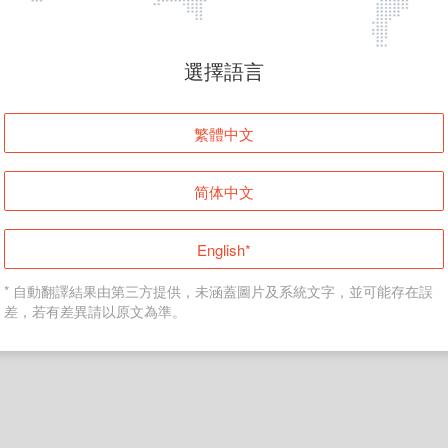
頁面無法顯示
選擇語言
發生錯誤！請登入並再試一次或回到主頁。
繁體中文
登入
简体中文
返回首頁
English*
* 自動翻譯結果由第三方提供，未涵蓋圖片及系統文字，並可能存在誤
差，若有差異請以原文為準。