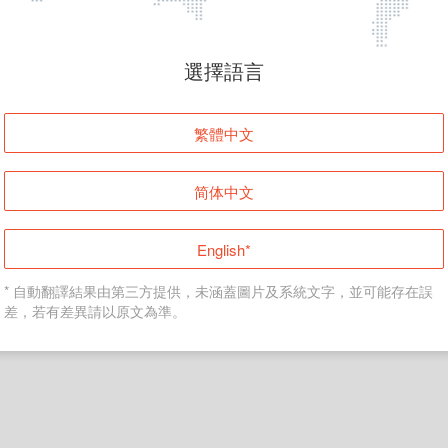
頁面無法顯示
選擇語言
發生錯誤！請登入並再試一次或回到主頁。
繁體中文
登入
简体中文
返回首頁
English*
* 自動翻譯結果由第三方提供，未涵蓋圖片及系統文字，並可能存在誤
差，若有差異請以原文為準。