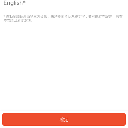
English*
發生錯誤！請登入並再試一次或回到主
頁。
* 自動翻譯結果由第三方提供，未涵蓋圖片及系統文字，並可能存在誤差，若有
差異請以原文為準。
登入
返回首頁
確定
ID: 9086a60b811-4f10-44e0-84dc-00dcc7ab16fa