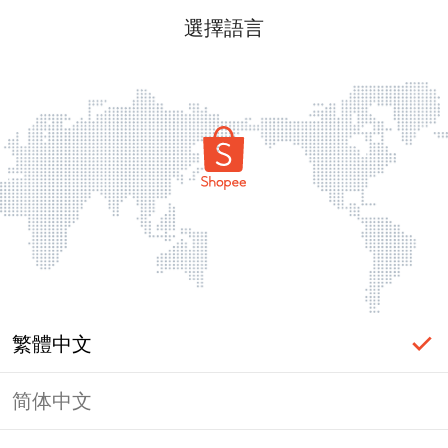
選擇語言
繁體中文
简体中文
頁面無法顯示