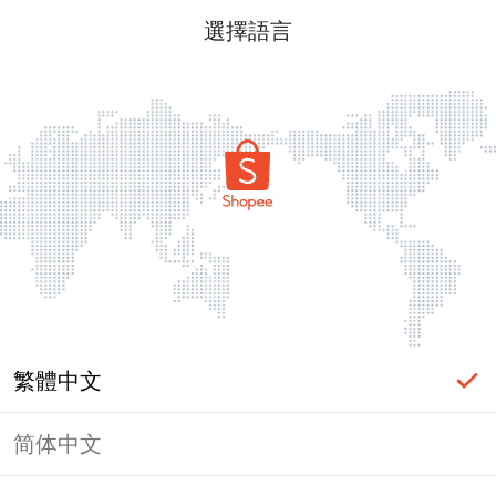
選擇語言
繁體中文
简体中文
頁面無法顯示