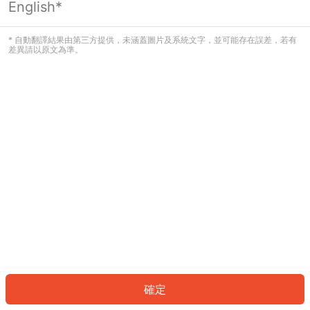
English*
發生錯誤！請登入並再試一次或回到主
頁。
* 自動翻譯結果由第三方提供，未涵蓋圖片及系統文字，並可能存在誤差，若有
差異請以原文為準。
登入
返回首頁
確定
ID: 346aeba239d-65d3-4c01-87c8-63757eaae0ca