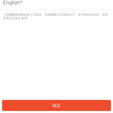
English*
發生錯誤！請登入並再試一次或回到主
頁。
* 自動翻譯結果由第三方提供，未涵蓋圖片及系統文字，並可能存在誤差，若有
差異請以原文為準。
登入
返回首頁
確定
ID: 13593f52f41-6b5b-48d1-9b21-07abe7aafc47