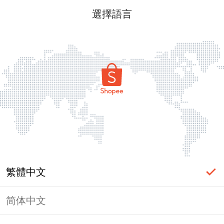
選擇語言
繁體中文
简体中文
頁面無法顯示