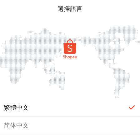
選擇語言
繁體中文
简体中文
頁面無法顯示