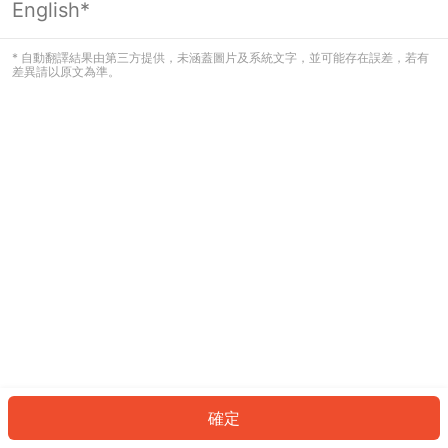
English*
發生錯誤！請登入並再試一次或回到主
頁。
* 自動翻譯結果由第三方提供，未涵蓋圖片及系統文字，並可能存在誤差，若有
差異請以原文為準。
登入
返回首頁
確定
ID: 8619429f058-0a34-473c-a520-70eb32329b04