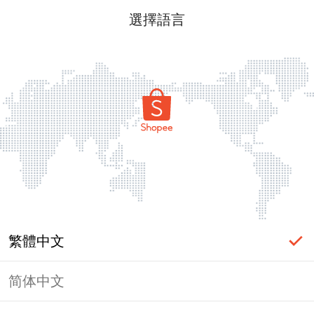
選擇語言
繁體中文
简体中文
頁面無法顯示