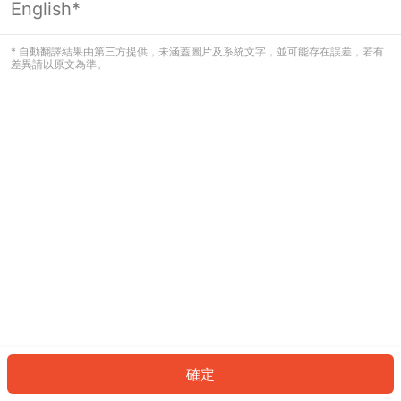
English*
發生錯誤！請登入並再試一次或回到主
頁。
* 自動翻譯結果由第三方提供，未涵蓋圖片及系統文字，並可能存在誤差，若有
差異請以原文為準。
登入
返回首頁
確定
ID: 33f348bdab-44ea-4a1f-832d-ae411b6811a7