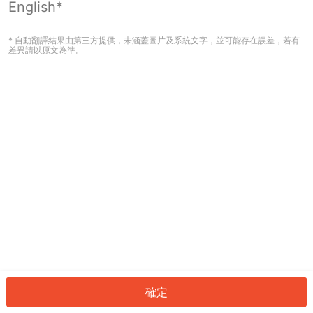
English*
發生錯誤！請登入並再試一次或回到主
頁。
* 自動翻譯結果由第三方提供，未涵蓋圖片及系統文字，並可能存在誤差，若有
差異請以原文為準。
登入
返回首頁
確定
ID: 532d40ee8f8-3a38-4fc1-bf9a-a0dd3b60e98d