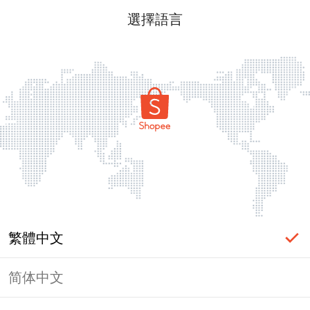
選擇語言
繁體中文
简体中文
頁面無法顯示