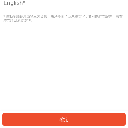
English*
發生錯誤！請登入並再試一次或回到主
頁。
* 自動翻譯結果由第三方提供，未涵蓋圖片及系統文字，並可能存在誤差，若有
差異請以原文為準。
登入
返回首頁
確定
ID: 9619dff1670-fd33-40f7-98eb-13e705944ae1