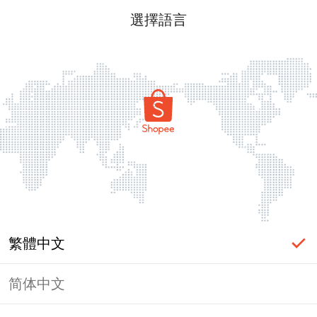
選擇語言
繁體中文
简体中文
頁面無法顯示