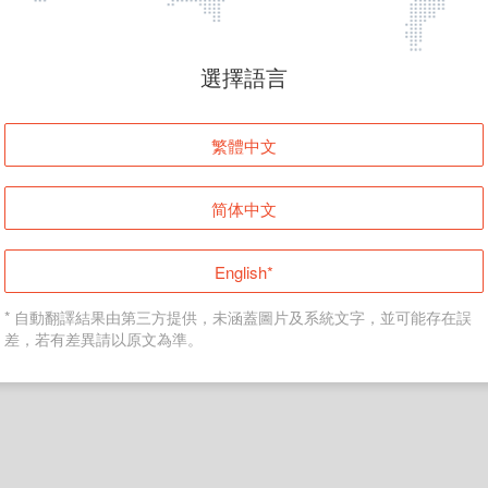
頁面無法顯示
選擇語言
發生錯誤！請登入並再試一次或回到主頁。
繁體中文
登入
简体中文
返回首頁
English*
* 自動翻譯結果由第三方提供，未涵蓋圖片及系統文字，並可能存在誤
差，若有差異請以原文為準。