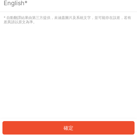
English*
發生錯誤！請登入並再試一次或回到主
頁。
* 自動翻譯結果由第三方提供，未涵蓋圖片及系統文字，並可能存在誤差，若有
差異請以原文為準。
登入
返回首頁
確定
ID: 615d1443a97-b2cc-49ec-9051-82038364762c