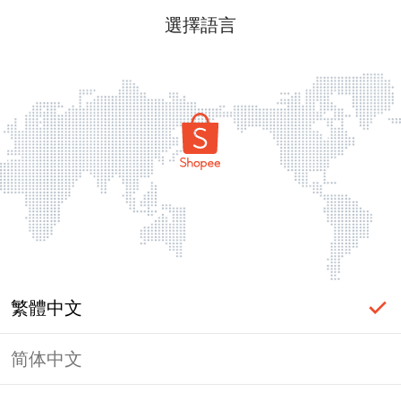
選擇語言
繁體中文
简体中文
頁面無法顯示