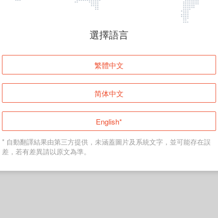
頁面無法顯示
選擇語言
發生錯誤！請登入並再試一次或回到主頁。
繁體中文
登入
简体中文
返回首頁
English*
* 自動翻譯結果由第三方提供，未涵蓋圖片及系統文字，並可能存在誤
差，若有差異請以原文為準。