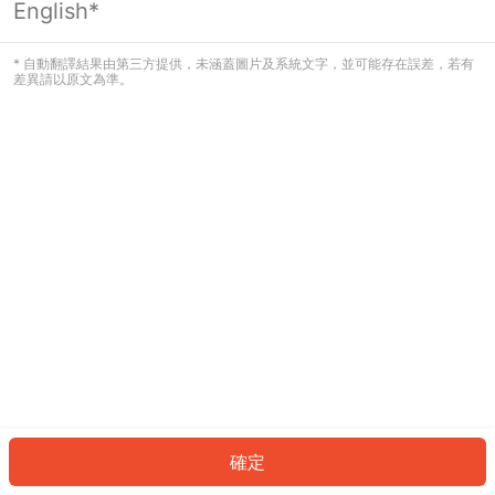
English*
發生錯誤！請登入並再試一次或回到主
頁。
* 自動翻譯結果由第三方提供，未涵蓋圖片及系統文字，並可能存在誤差，若有
差異請以原文為準。
登入
返回首頁
確定
ID: 382f8e50172-007b-4674-8d0f-a49aec05724e