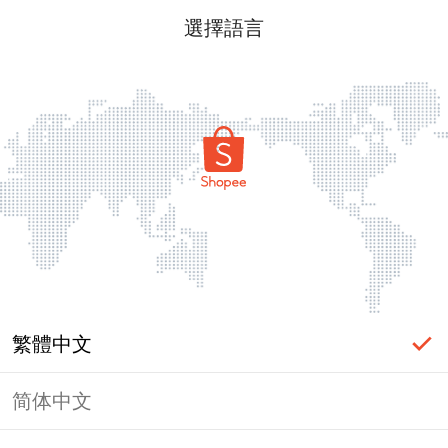
選擇語言
繁體中文
简体中文
頁面無法顯示