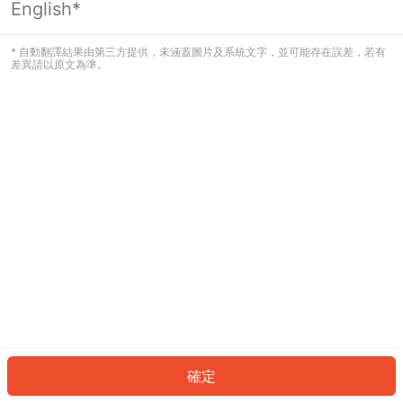
English*
發生錯誤！請登入並再試一次或回到主
頁。
* 自動翻譯結果由第三方提供，未涵蓋圖片及系統文字，並可能存在誤差，若有
差異請以原文為準。
登入
返回首頁
確定
ID: 397e54b2917-df99-431e-b15b-ceb39860fcb4