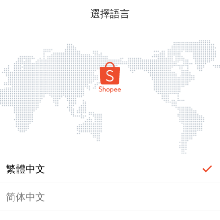
選擇語言
繁體中文
简体中文
頁面無法顯示