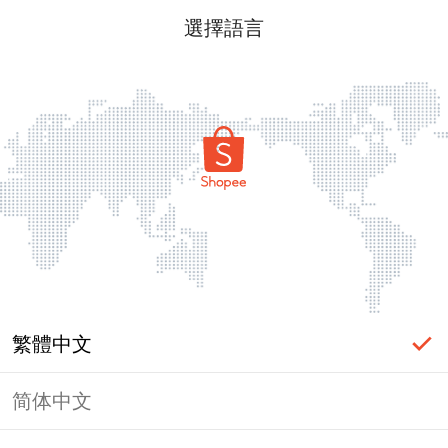
選擇語言
繁體中文
简体中文
頁面無法顯示