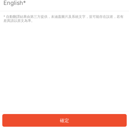
English*
發生錯誤！請登入並再試一次或回到主
頁。
* 自動翻譯結果由第三方提供，未涵蓋圖片及系統文字，並可能存在誤差，若有
差異請以原文為準。
登入
返回首頁
確定
ID: 3765d121c2a-58a6-4826-a224-62445530e49d