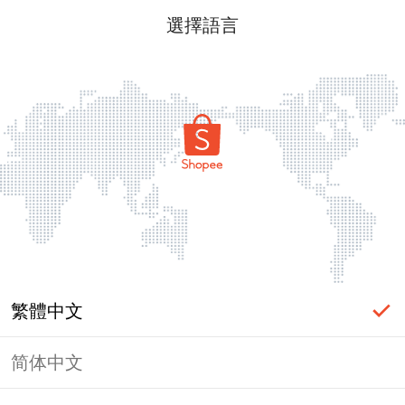
選擇語言
繁體中文
简体中文
頁面無法顯示