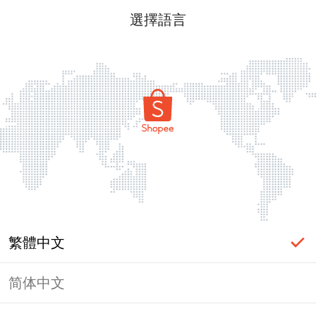
選擇語言
繁體中文
简体中文
頁面無法顯示