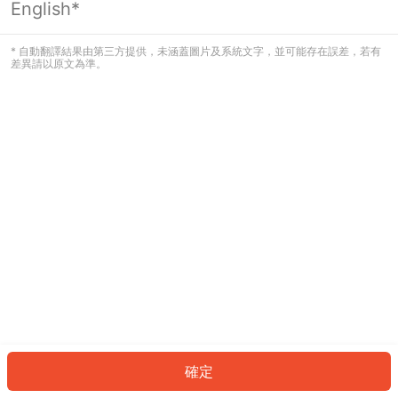
English*
發生錯誤！請登入並再試一次或回到主
頁。
* 自動翻譯結果由第三方提供，未涵蓋圖片及系統文字，並可能存在誤差，若有
差異請以原文為準。
登入
返回首頁
確定
ID: 4544b2c345e-e752-40fe-afb3-3261ae2db8ad