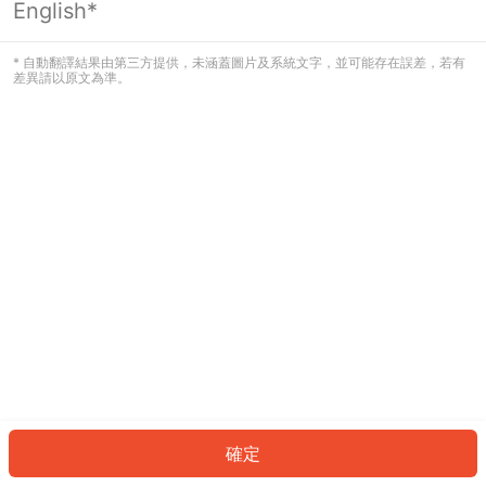
English*
發生錯誤！請登入並再試一次或回到主
頁。
* 自動翻譯結果由第三方提供，未涵蓋圖片及系統文字，並可能存在誤差，若有
差異請以原文為準。
登入
返回首頁
確定
ID: 2548817dc69-06a2-4036-bd57-f8913c295b53