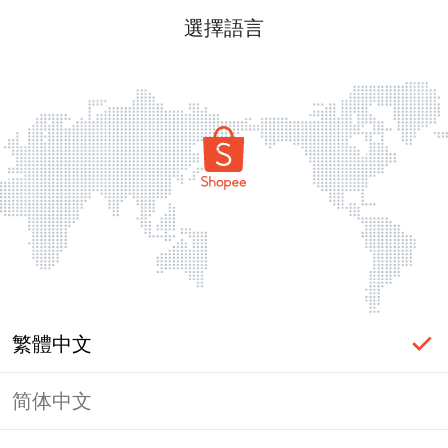
選擇語言
繁體中文
简体中文
頁面無法顯示