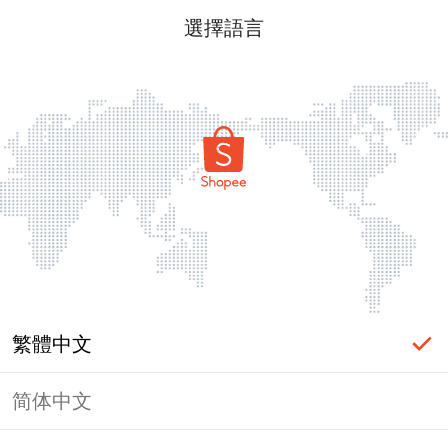
選擇語言
繁體中文
简体中文
頁面無法顯示