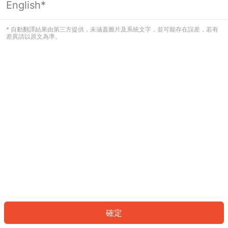
English*
發生錯誤！請登入並再試一次或回到主
頁。
* 自動翻譯結果由第三方提供，未涵蓋圖片及系統文字，並可能存在誤差，若有
差異請以原文為準。
登入
返回首頁
確定
ID: 880f4635b1f-a40b-470e-8765-a281e3d98606