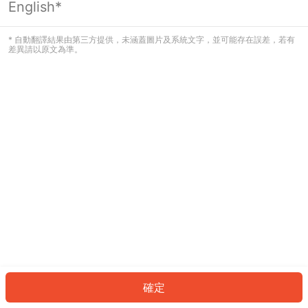
English*
發生錯誤！請登入並再試一次或回到主
頁。
* 自動翻譯結果由第三方提供，未涵蓋圖片及系統文字，並可能存在誤差，若有
差異請以原文為準。
登入
返回首頁
確定
ID: 5856c4b06eb-b632-4247-9ee5-ab5a8ae7c8d1