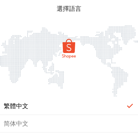
選擇語言
繁體中文
简体中文
頁面無法顯示