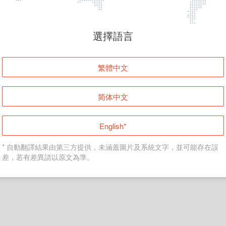
頁面無法顯示
選擇語言
發生錯誤！請登入並再試一次或回到主頁。
繁體中文
登入
简体中文
返回首頁
English*
* 自動翻譯結果由第三方提供，未涵蓋圖片及系統文字，並可能存在誤
差，若有差異請以原文為準。