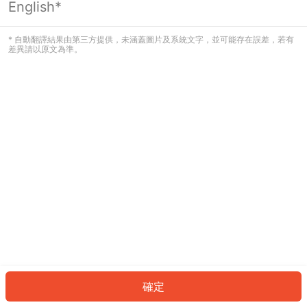
English*
發生錯誤！請登入並再試一次或回到主
頁。
* 自動翻譯結果由第三方提供，未涵蓋圖片及系統文字，並可能存在誤差，若有
差異請以原文為準。
登入
返回首頁
確定
ID: 45457253edb-4dde-4e97-9721-36beaab636cf