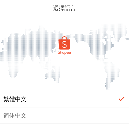
選擇語言
繁體中文
简体中文
頁面無法顯示