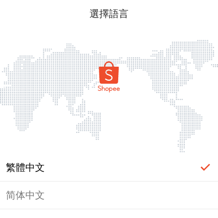
選擇語言
繁體中文
简体中文
頁面無法顯示