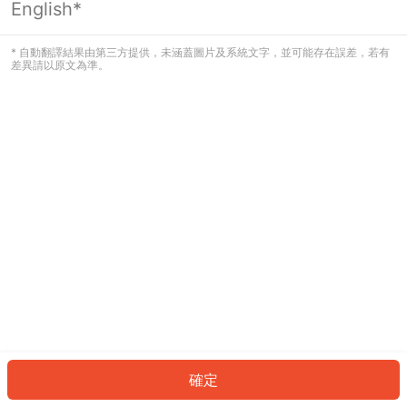
English*
發生錯誤！請登入並再試一次或回到主
頁。
* 自動翻譯結果由第三方提供，未涵蓋圖片及系統文字，並可能存在誤差，若有
差異請以原文為準。
登入
返回首頁
確定
ID: 381a6531d4b-7585-4aba-90cf-a79980304835