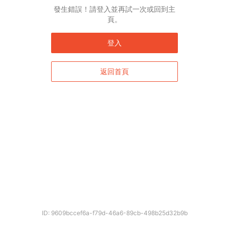
發生錯誤！請登入並再試一次或回到主
頁。
登入
返回首頁
確定
ID: 9609bccef6a-f79d-46a6-89cb-498b25d32b9b