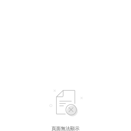
選擇語言
繁體中文
简体中文
English*
* 自動翻譯結果由第三方提供，未涵蓋圖片及系統文字，並可能存在誤差，若有
差異請以原文為準。
頁面無法顯示