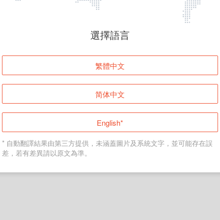
頁面無法顯示
選擇語言
發生錯誤！請登入並再試一次或回到主頁。
繁體中文
登入
简体中文
返回首頁
English*
* 自動翻譯結果由第三方提供，未涵蓋圖片及系統文字，並可能存在誤
差，若有差異請以原文為準。