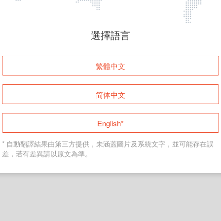
頁面無法顯示
選擇語言
發生錯誤！請登入並再試一次或回到主頁。
繁體中文
登入
简体中文
返回首頁
English*
* 自動翻譯結果由第三方提供，未涵蓋圖片及系統文字，並可能存在誤
差，若有差異請以原文為準。