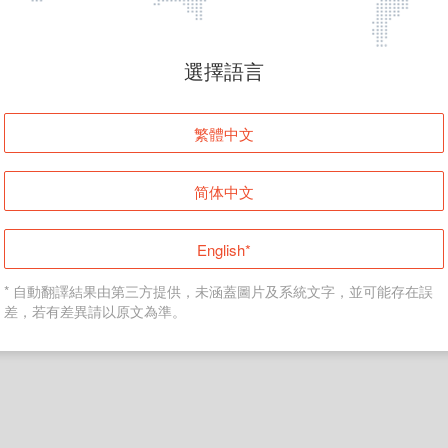
頁面無法顯示
選擇語言
發生錯誤！請登入並再試一次或回到主頁。
繁體中文
登入
简体中文
返回首頁
English*
* 自動翻譯結果由第三方提供，未涵蓋圖片及系統文字，並可能存在誤
差，若有差異請以原文為準。