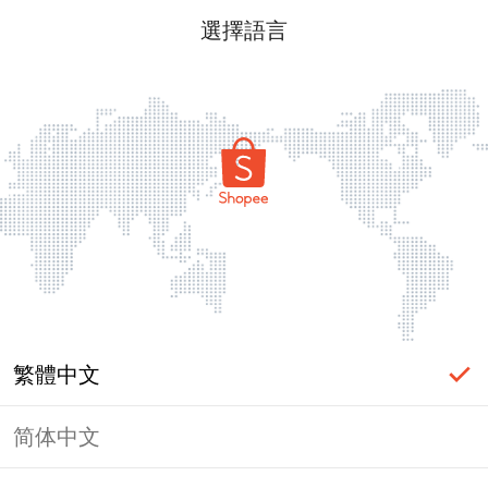
選擇語言
繁體中文
简体中文
頁面無法顯示