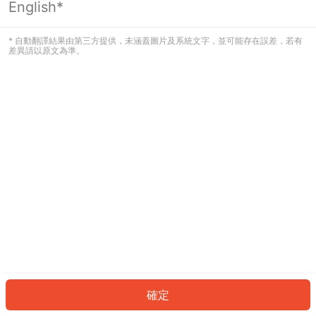
English*
發生錯誤！請登入並再試一次或回到主
頁。
* 自動翻譯結果由第三方提供，未涵蓋圖片及系統文字，並可能存在誤差，若有
差異請以原文為準。
登入
返回首頁
確定
ID: 6087f865baf-7e53-43ec-a276-9f4fbacacade