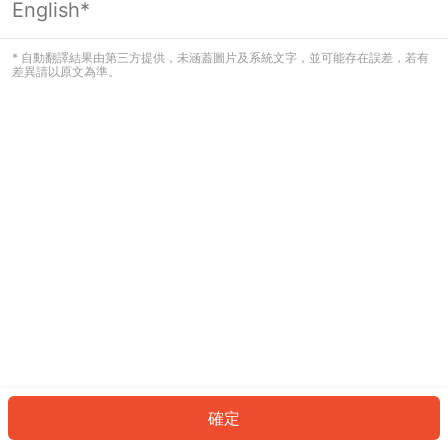
English*
發生錯誤！請登入並再試一次或回到主
頁。
* 自動翻譯結果由第三方提供，未涵蓋圖片及系統文字，並可能存在誤差，若有
差異請以原文為準。
登入
返回首頁
確定
ID: 84df1628a2-1772-4485-8310-1287b05bac63