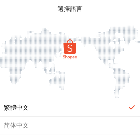
選擇語言
繁體中文
简体中文
頁面無法顯示