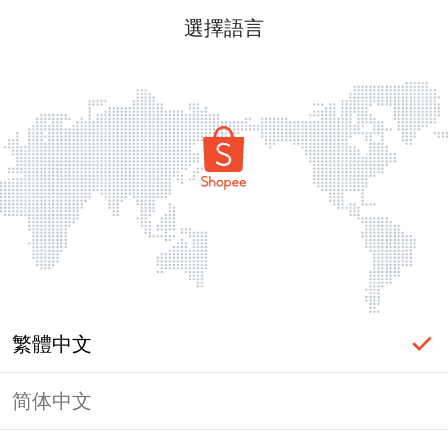
選擇語言
繁體中文
简体中文
頁面無法顯示