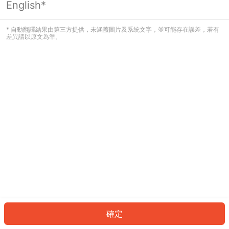
English*
發生錯誤！請登入並再試一次或回到主
頁。
* 自動翻譯結果由第三方提供，未涵蓋圖片及系統文字，並可能存在誤差，若有
差異請以原文為準。
登入
返回首頁
確定
ID: 52353267e57-12b6-4a57-bd5a-336a1119e4d2