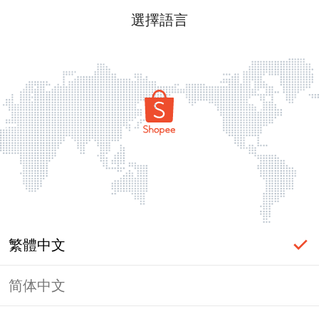
選擇語言
繁體中文
简体中文
頁面無法顯示