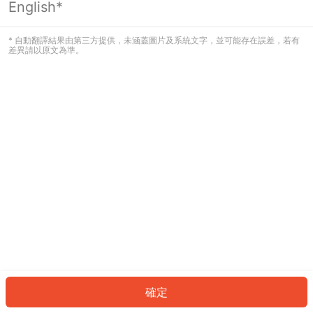
English*
發生錯誤！請登入並再試一次或回到主
頁。
* 自動翻譯結果由第三方提供，未涵蓋圖片及系統文字，並可能存在誤差，若有
差異請以原文為準。
登入
返回首頁
確定
ID: 7263004e1ff-8077-4272-814f-d36a4222dfc5