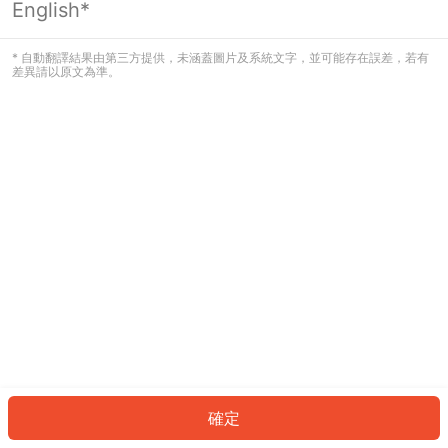
English*
發生錯誤！請登入並再試一次或回到主
頁。
* 自動翻譯結果由第三方提供，未涵蓋圖片及系統文字，並可能存在誤差，若有
差異請以原文為準。
登入
返回首頁
確定
ID: 238606d39fe-66df-4103-8eec-66f55a3022df