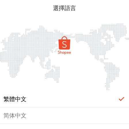
選擇語言
繁體中文
简体中文
頁面無法顯示