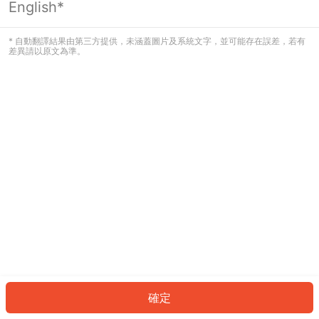
English*
發生錯誤！請登入並再試一次或回到主
頁。
* 自動翻譯結果由第三方提供，未涵蓋圖片及系統文字，並可能存在誤差，若有
差異請以原文為準。
登入
返回首頁
確定
ID: 4708211f8be-e806-48e6-a810-0b0c33e11e11