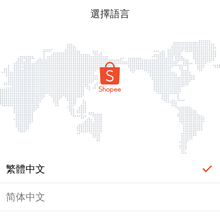
選擇語言
繁體中文
简体中文
頁面無法顯示