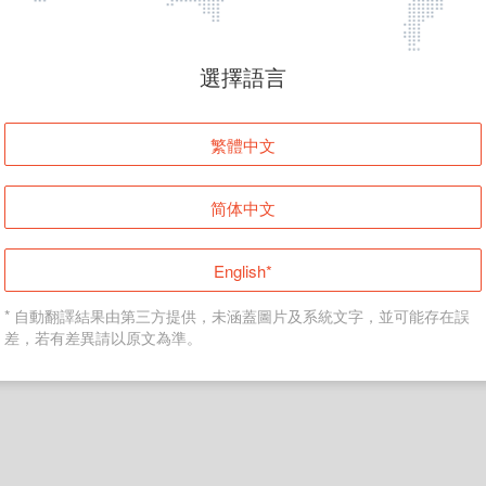
頁面無法顯示
選擇語言
發生錯誤！請登入並再試一次或回到主頁。
繁體中文
登入
简体中文
返回首頁
English*
* 自動翻譯結果由第三方提供，未涵蓋圖片及系統文字，並可能存在誤
差，若有差異請以原文為準。