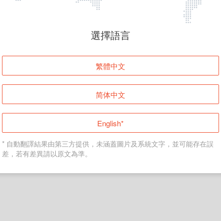
頁面無法顯示
選擇語言
發生錯誤！請登入並再試一次或回到主頁。
繁體中文
登入
简体中文
返回首頁
English*
* 自動翻譯結果由第三方提供，未涵蓋圖片及系統文字，並可能存在誤
差，若有差異請以原文為準。