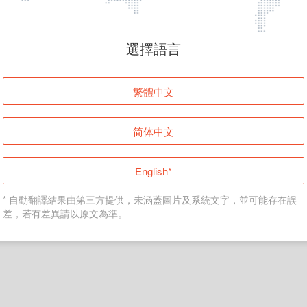
頁面無法顯示
選擇語言
發生錯誤！請登入並再試一次或回到主頁。
繁體中文
登入
简体中文
返回首頁
English*
* 自動翻譯結果由第三方提供，未涵蓋圖片及系統文字，並可能存在誤
差，若有差異請以原文為準。