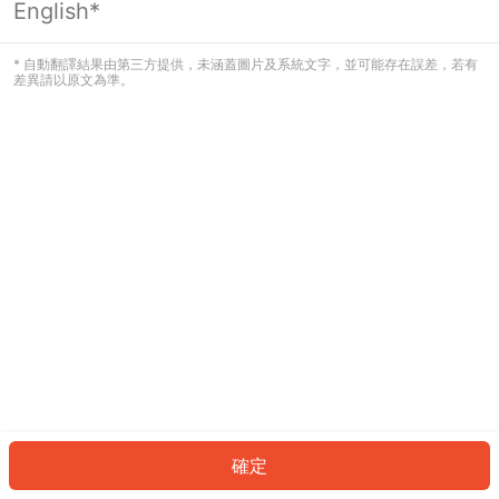
English*
發生錯誤！請登入並再試一次或回到主
頁。
* 自動翻譯結果由第三方提供，未涵蓋圖片及系統文字，並可能存在誤差，若有
差異請以原文為準。
登入
返回首頁
確定
ID: 952ac681e3e-3021-4fce-b785-eee0346a194c