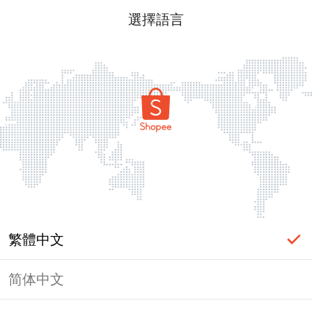
選擇語言
繁體中文
简体中文
頁面無法顯示