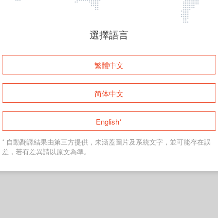
頁面無法顯示
選擇語言
發生錯誤！請登入並再試一次或回到主頁。
繁體中文
登入
简体中文
返回首頁
English*
* 自動翻譯結果由第三方提供，未涵蓋圖片及系統文字，並可能存在誤
差，若有差異請以原文為準。