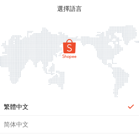
選擇語言
繁體中文
简体中文
頁面無法顯示