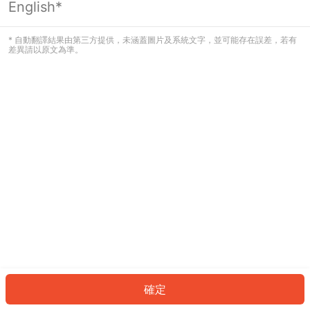
English*
發生錯誤！請登入並再試一次或回到主
頁。
* 自動翻譯結果由第三方提供，未涵蓋圖片及系統文字，並可能存在誤差，若有
差異請以原文為準。
登入
返回首頁
確定
ID: 875b129434b-482d-4a5c-90e8-419c66970e27