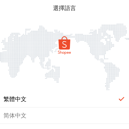
選擇語言
繁體中文
简体中文
頁面無法顯示