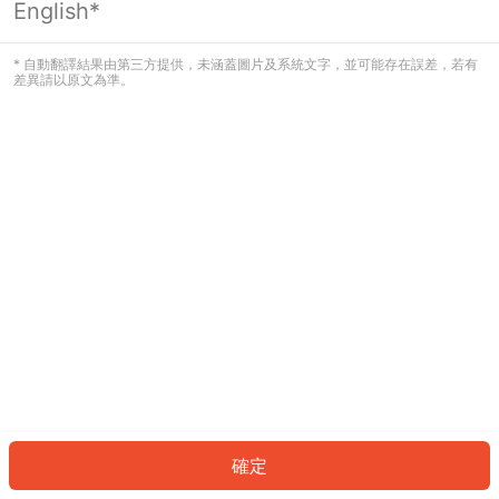
English*
發生錯誤！請登入並再試一次或回到主
頁。
* 自動翻譯結果由第三方提供，未涵蓋圖片及系統文字，並可能存在誤差，若有
差異請以原文為準。
登入
返回首頁
確定
ID: 85792150ac9-014c-4c6c-b653-91c2d9f28688